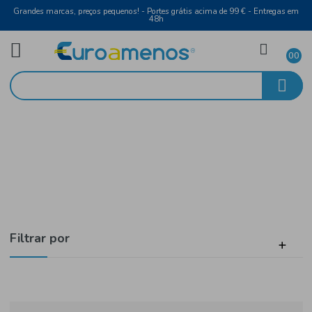
Grandes marcas, preços pequenos! - Portes grátis acima de 99 € - Entreg
48h
Vinho Branco
Início
Douro
Filtrar por