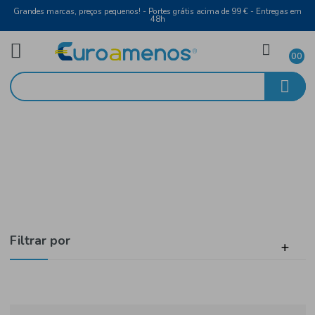
Grandes marcas, preços pequenos! - Portes grátis acima de 99 € - Entreg
48h
Vinho Branco
Início
Douro
Filtrar por