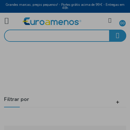
Grandes marcas, preços pequenos! - Portes grátis acima de 99 € - Entreg
48h
Vinho Branco
Início
Douro
Filtrar por