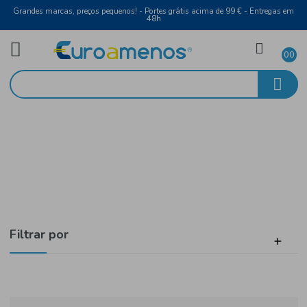
Grandes marcas, preços pequenos! - Portes grátis acima de 99 € - Entreg
48h
Bebidas
Início
Bag in Box
Filtrar por