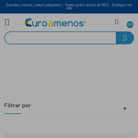
Grandes marcas, preços pequenos! - Portes grátis acima de 99 € - Entreg
48h
Bebidas
Início
Sumos e Refrigerantes
Filtrar por