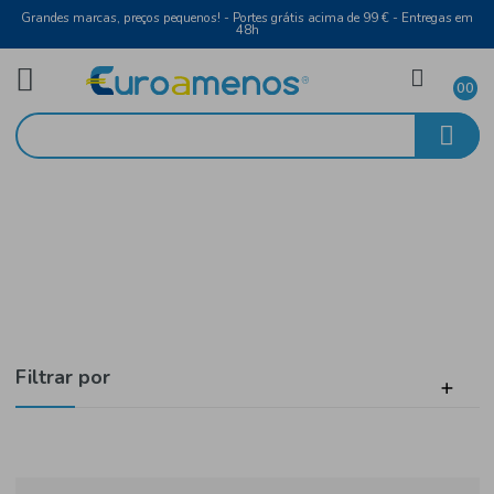
Grandes marcas, preços pequenos! - Portes grátis acima de 99 € - Entreg
48h
Bebidas
Início
Sumos e Refrigerantes
Filtrar por