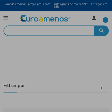
Grandes marcas, preços pequenos! - Portes grátis acima de 99 € - Entreg
48h
Bebidas
Início
Sumos e Refrigerantes
Filtrar por