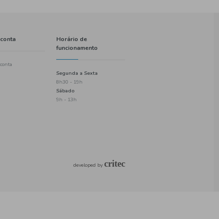
Informações
A minha conta
Política de entregas
Criar uma conta
Termos e condições
Login
Política de privacidade
Checkout
Informações de pagamento