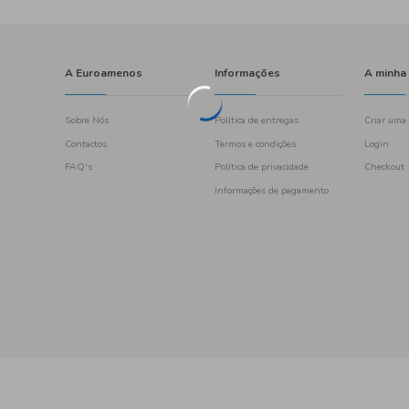
A Euroamenos
Sobre Nós
Contactos
FAQ's
461