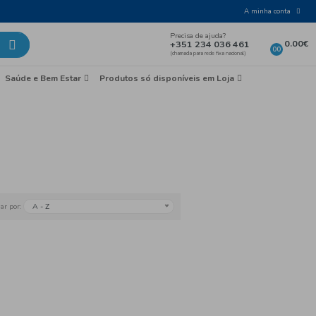
Laticínios e Ovos
Mercearia
Saúde e Bem Esta
emesas
 e Preparados
A - Z
Ordenar por: