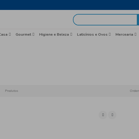
egas em 48h
idas
Brasil
Casa
Gourmet
Higiene e Beleza
Sobr
Início
Bolos
Produtos