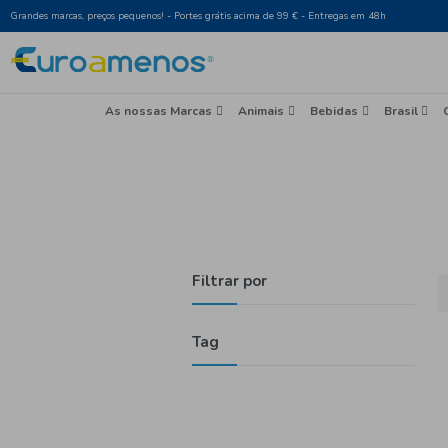
Grandes marcas, preços pequenos! - Portes grátis acima de 99 € - Entr
As nossas Marcas
Animais
Beb
Filtrar por