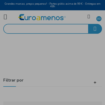
Grandes marcas, preços pequenos! - Portes grátis acima de 99 € - Entreg
48h
Molhos, Temperos e Sal
Início
Caldos
Filtrar por