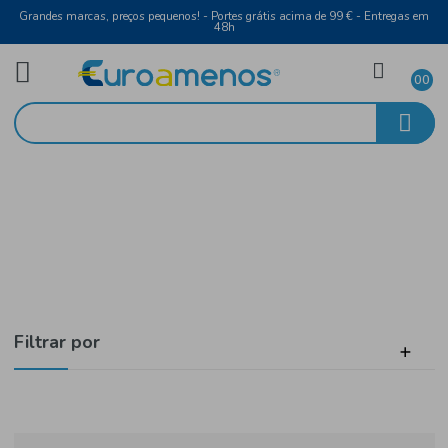
Grandes marcas, preços pequenos! - Portes grátis acima de 99 € - Entreg
48h
Bebidas
Início
Espumante e Champanhe
Filtrar por