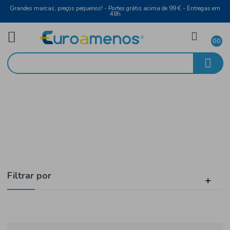
Grandes marcas, preços pequenos! - Portes grátis acima de 99 € - Entreg
48h
Cerveja e Sidras
Início
Cerveja
Filtrar por