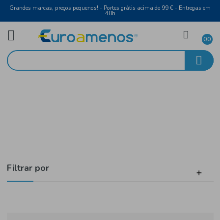
Grandes marcas, preços pequenos! - Portes grátis acima de 99 € - Entreg
48h
Arroz, Massa, Farinha e Feijão
Início
Noodles
Filtrar por