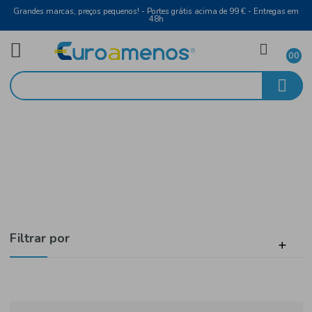
Grandes marcas, preços pequenos! - Portes grátis acima de 99 € - Entreg
48h
Queijos
Início
Ralado
Filtrar por