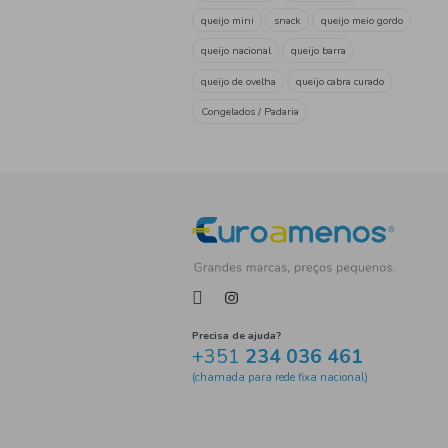
UP
(1)
Tag
queijos
queijo ralado
queijo
queijo de vaca
queijo fresco
queijo 
latícinios
lacticínios
q
Laticínios
Castelões
Q
queijo flamengo
Queijo
Charcutaria
queijo médio
queijo fundido
A Vaca qu