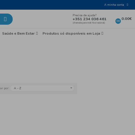
Laticínios e Ovos
Mercearia
Saúde e Bem Esta
os e Ovos
Queijos
A - Z
Ordenar por: