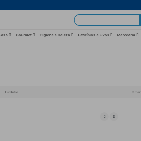
egas em 48h
idas
Brasil
Casa
Gourmet
Higiene e Beleza
Laticíni
Início
Produtos