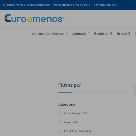
Grandes marcas, preços pequenos! - Portes grátis acima de 99 € - Entr
As nossas Marcas
Animais
Beb
Filtrar por