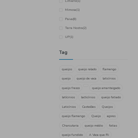
Agros
(2)
Babybel
(1)
Castelões
(3)
Coviran
(2)
Estrela do Atlântico
(1)
Fonte Mourisca
(1)
Gresso
(1)
Limiano
(1)
Mimosa
(1)
Paiva
(8)
Terra Nostra
(2)