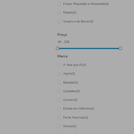
Categoria
Amanteigado
(2)
Curado
(3)
Fatiado e Bolas
(13)
Fresco, Requeijão e Mozzar
Ralado
(2)
Snacks e de Barrar
(3)
Preço
Marca
A Vaca que Ri
(2)