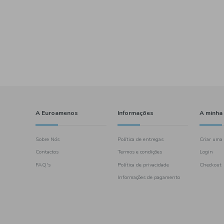
flamengo
laticínios
amanteigado
ueijo fatiado
ueijos
açores
fatias
e Ri