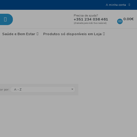
Laticínios e Ovos
Mercearia
Saúde e Bem Esta
 Béchamel
as Culinárias
A - Z
Ordenar por: