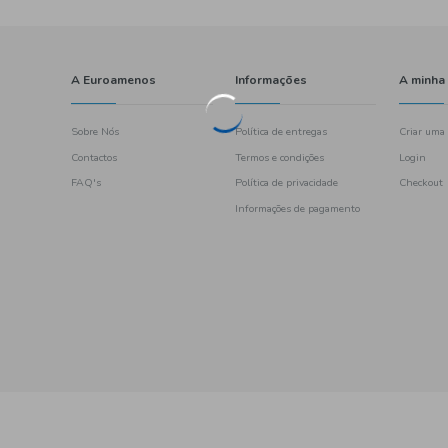
A Euroamenos
Sobre Nós
Contactos
FAQ's
461