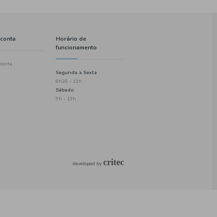
Informações
A minha conta
Política de entregas
Criar uma conta
Termos e condições
Login
Política de privacidade
Checkout
Informações de pagamento