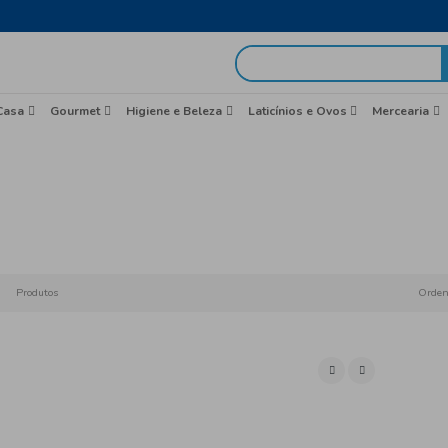
egas em 48h
idas
Brasil
Casa
Gourmet
Higiene e Beleza
Natas e
Início
Nat
Produtos