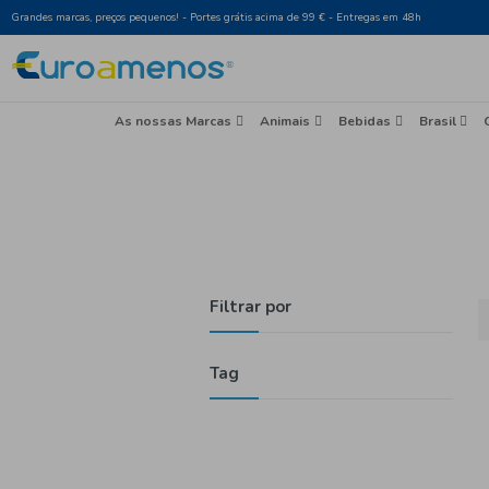
Grandes marcas, preços pequenos! - Portes grátis acima de 99 € - Entr
As nossas Marcas
Animais
Beb
Filtrar por