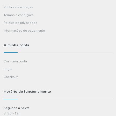
Precisa de ajuda?
+351
234 036 461
(chamada para rede fixa nacional)
A Euroamenos
Sobre Nós
Contactos
FAQ's
Informações