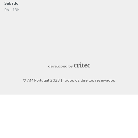
Política de entregas
Termos e condições
Política de privacidade
Informações de pagamento
A minha conta
Criar uma conta
Login
Checkout
Horário de funcionamento