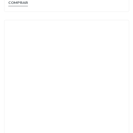
CREMES
Creme Vegetal para Barrar 225Gr Planta
1.89€
COMPRAR