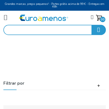
Grandes marcas, preços pequenos! - Portes grátis acima de 99 € - Entreg
48h
Laticínios e Ovos
Início
Manteigas e Cremes para Barrar
Filtrar por