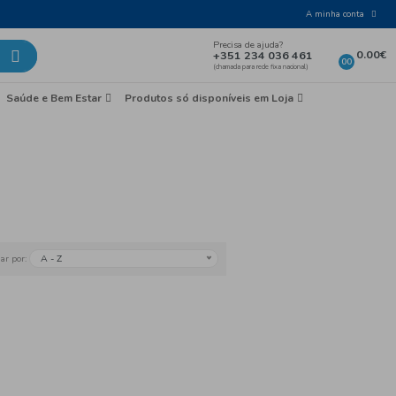
Laticínios e Ovos
Mercearia
Saúde e Bem Esta
urtes
as e Naturais
A - Z
Ordenar por: