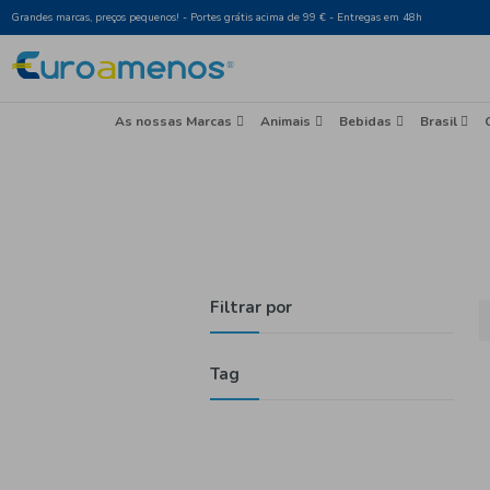
Grandes marcas, preços pequenos! - Portes grátis acima de 99 € - Entr
As nossas Marcas
Animais
Beb
Filtrar por