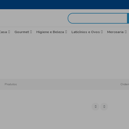
egas em 48h
idas
Brasil
Casa
Gourmet
Higiene e Beleza
Iog
Início
Arom
Produtos