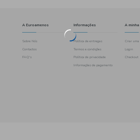
A Euroamenos
Sobre Nós
Contactos
FAQ's
461