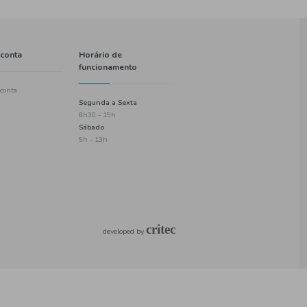
Informações
A minha conta
Política de entregas
Criar uma conta
Termos e condições
Login
Política de privacidade
Checkout
Informações de pagamento