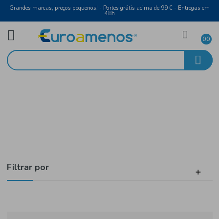
Grandes marcas, preços pequenos! - Portes grátis acima de 99 € - Entreg
48h
Laticínios e Ovos
Início
Leite
Filtrar por