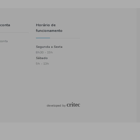
Informações
A minha conta
Política de entregas
Criar uma conta
Termos e condições
Login
Política de privacidade
Checkout
Informações de pagamento