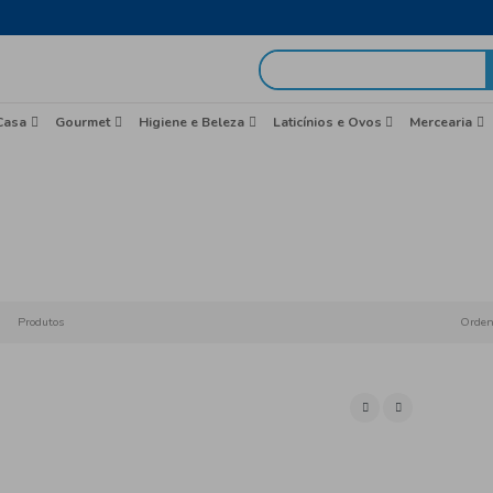
egas em 48h
idas
Brasil
Casa
Gourmet
Higiene e Beleza
Vinho
Início
Produtos