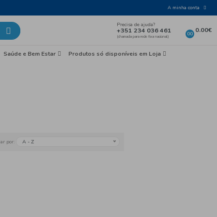
Laticínios e Ovos
Mercearia
Saúde e Bem Esta
 Tinto
Bairrada
A - Z
Ordenar por: