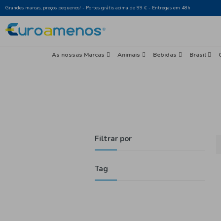
Grandes marcas, preços pequenos! - Portes grátis acima de 99 € - Entr
As nossas Marcas
Animais
Beb
Filtrar por