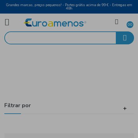
Grandes marcas, preços pequenos! - Portes grátis acima de 99 € - Entreg
48h
Higiene e Beleza
Início
Perfumaria
Filtrar por