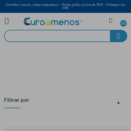
Grandes marcas, preços pequenos! - Portes grátis acima de 99 € - Entreg
48h
Higiene Oral
Início
Fio Dentário
Filtrar por