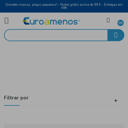
Grandes marcas, preços pequenos! - Portes grátis acima de 99 € - Entreg
48h
Higiene Íntima
Início
Pensos e Tampões
Filtrar por