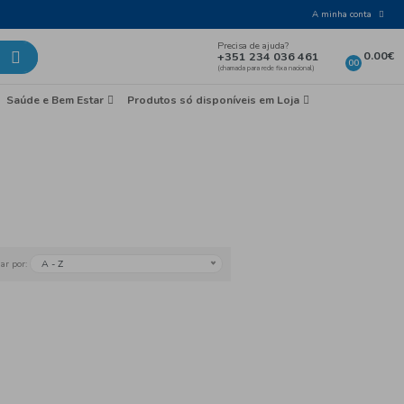
Laticínios e Ovos
Mercearia
Saúde e Bem Esta
belo
Outros
A - Z
Ordenar por: