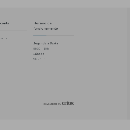
Informações
A minha conta
Política de entregas
Criar uma conta
Termos e condições
Login
Política de privacidade
Checkout
Informações de pagamento