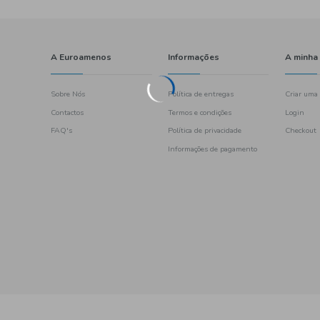
A Euroamenos
Sobre Nós
Contactos
FAQ's
461