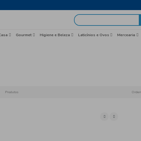
egas em 48h
idas
Brasil
Casa
Gourmet
Higiene e Beleza
Ca
Início
Produtos