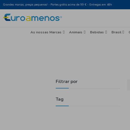
Grandes marcas, preços pequenos! - Portes grátis acima de 99 € - Entr
As nossas Marcas
Animais
Beb
Filtrar por