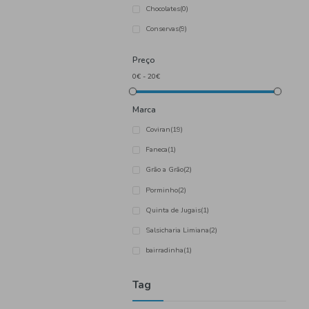
Categoria
Azeite
(3)
Bolachas, Biscoitos e Snac
Charcutaria
(4)
Chocolates
(0)
Conservas
(9)
Preço
Marca
Coviran
(19)
Faneca
(1)