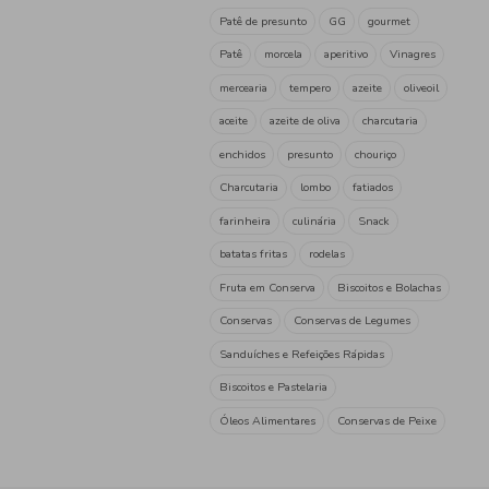
Grão a Grão
(2)
Porminho
(2)
Quinta de Jugais
(1)
Salsicharia Limiana
(2)
bairradinha
(1)
Tag
Patê de presunto
GG
Patê
morcela
aperitiv
mercearia
tempero
aze
aceite
azeite de oliva