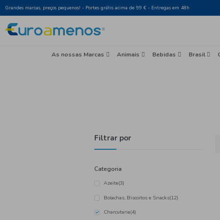
Grandes marcas, preços pequenos! - Portes grátis acima de 99 € - Entr
As nossas Marcas
Animais
Beb
Filtrar por