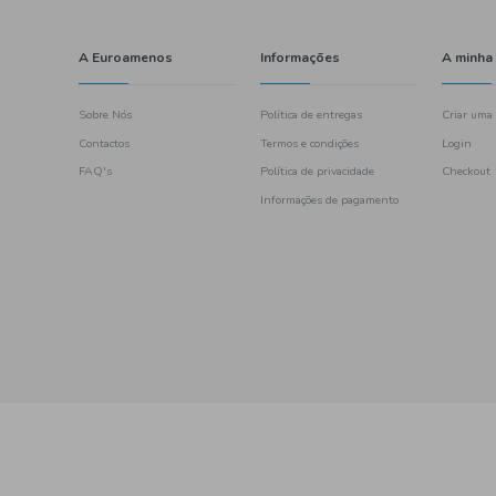
ouriço
tiados
nack
itos e Bolachas
 Legumes
idas
rvas de Peixe