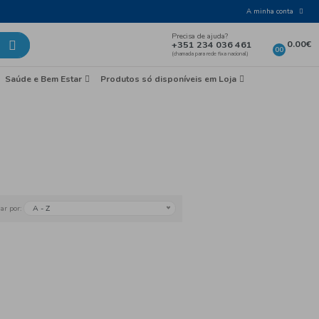
Laticínios e Ovos
Mercearia
Saúde e Bem Esta
rmet
Mercearia
A - Z
Ordenar por: