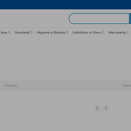
egas em 48h
idas
Brasil
Casa
Gourmet
Higiene e Beleza
Gou
Início
Produtos