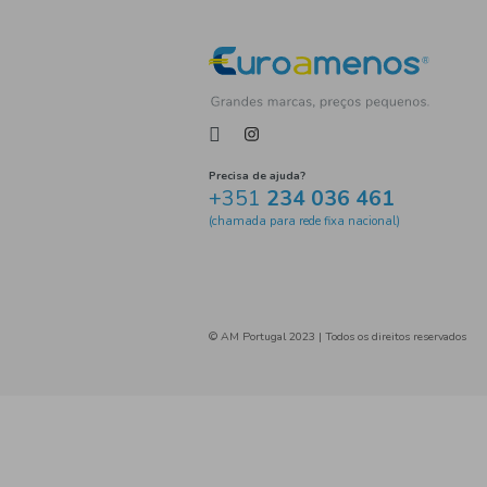
enchidos
presunto
ch
Charcutaria
lombo
fa
farinheira
culinária
S
batatas fritas
rodelas
Fruta em Conserva
Bisco
Conservas
Conservas de
Sanduíches e Refeições Ráp
Biscoitos e Pastelaria
Óleos Alimentares
Conse