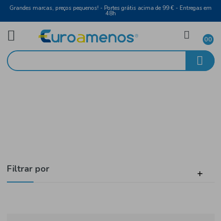
Grandes marcas, preços pequenos! - Portes grátis acima de 99 € - Entreg
48h
Gourmet
Início
Mercearia
Filtrar por