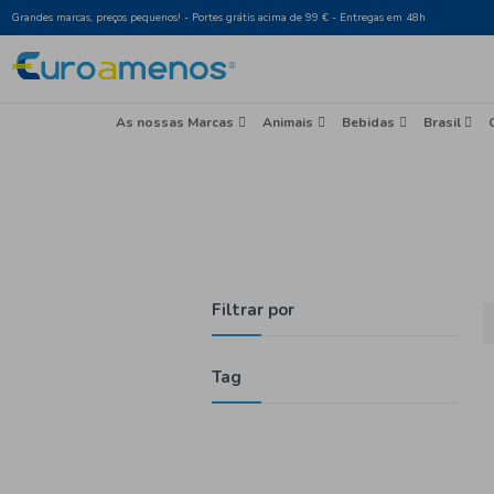
Grandes marcas, preços pequenos! - Portes grátis acima de 99 € - Entr
As nossas Marcas
Animais
Beb
Filtrar por