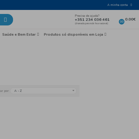
Laticínios e Ovos
Mercearia
Saúde e Bem Esta
peza
Outros
A - Z
Ordenar por: