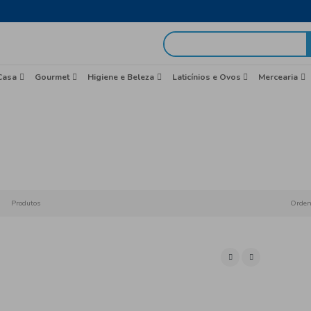
egas em 48h
idas
Brasil
Casa
Gourmet
Higiene e Beleza
Lim
Início
Produtos