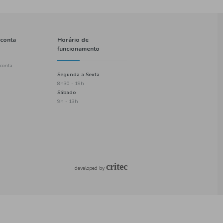
Informações
A minha conta
Política de entregas
Criar uma conta
Termos e condições
Login
Política de privacidade
Checkout
Informações de pagamento