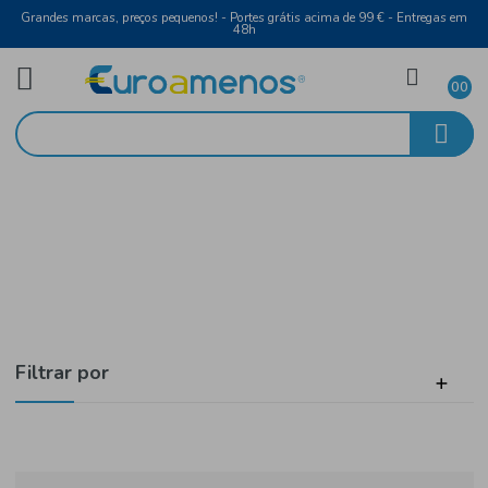
Grandes marcas, preços pequenos! - Portes grátis acima de 99 € - Entreg
48h
Limpeza
Início
Outros
Filtrar por