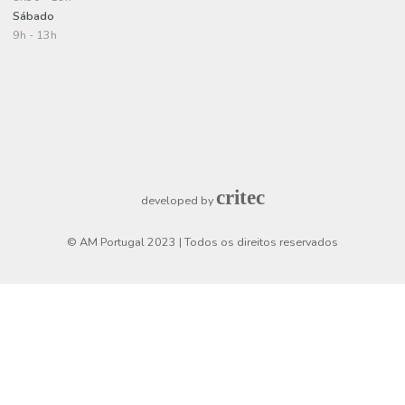
A minha conta
Criar uma conta
Login
Checkout
Horário de funcionamento
Segunda a Sexta
8h30 - 19h
Sábado
9h - 13h