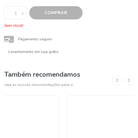
Alertamos para o facto da Euroamenos não ser responsável por
possíveis divergências no que concerne à informação sobre os pro
apresentados no nosso website, partilhada pelo fornecedor ou
fabricante, e a que vigora nos rótulos dos mesmos. Recomendamo
considere sempre a informação apresentada no produto que receb
COMPRAR
-
+
Sem stock!
Pagamento seguro
Levantamento em loja grátis
Também recomendamos