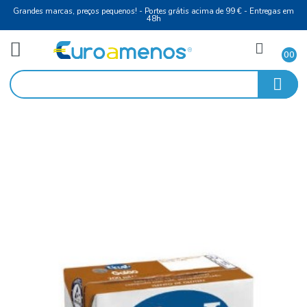
Grandes marcas, preços pequenos! - Portes grátis acima de 99 € - Entreg
48h
Vinho Tinto
Início
Douro
Leite UHT Galão 200Ml Ucal São Lourenço