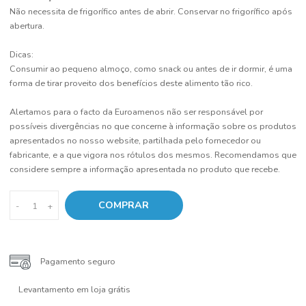
que estão associadas à gordura, como as vitaminas A e D, mais
abundantes nas versões com percentagens superiores de gordura. 
que diz respeito ao teor de proteínas, que são de alto valor biológi
minerais, como cálcio, potássio e fósforo, e vitaminas do complexo
sobretudo B2 e B12, não se registam diferenças significativas.
Conservação:
Não necessita de frigorífico antes de abrir. Conservar no frigorífico
abertura.
Dicas:
Consumir ao pequeno almoço, como snack ou antes de ir dormir, é
forma de tirar proveito dos benefícios deste alimento tão rico.
Alertamos para o facto da Euroamenos não ser responsável por
possíveis divergências no que concerne à informação sobre os pro
apresentados no nosso website, partilhada pelo fornecedor ou
fabricante, e a que vigora nos rótulos dos mesmos. Recomendamo
considere sempre a informação apresentada no produto que receb