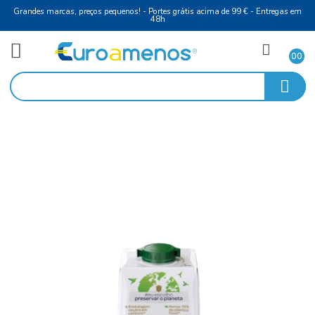
Grandes marcas, preços pequenos! - Portes grátis acima de 99 € - Entreg
48h
Vinho Tinto
Início
Douro
Leite UHT Meio Meio Gordo 1Lt Mat