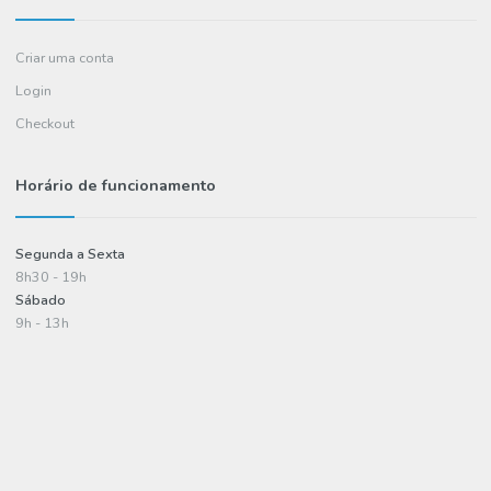
Contactos
FAQ's
Informações
Política de entregas
Termos e condições
Política de privacidade
Informações de pagamento
A minha conta
Criar uma conta
Login