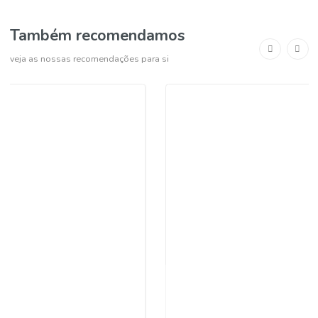
COMPRAR
-
+
Pagamento seguro
Levantamento em loja grátis
Também recomendamos
veja as nossas recomendações para si