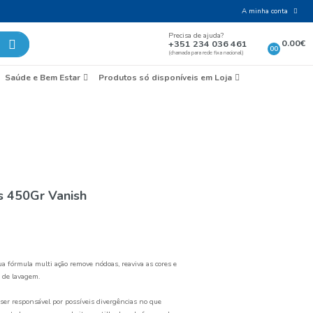
Laticínios e Ovos
Mercearia
Saúde e Bem Esta
ua
oas Pó Oxi Cores 450Gr Vanish
Tira Nódoas Pó Oxi Cores 450Gr Vani
Referência:
0008301