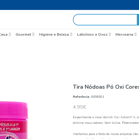
egas em 48h
idas
Brasil
Casa
Gourmet
Higiene e Beleza
Ág
Início
Com Gás
Tira Nód