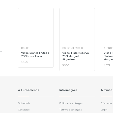
endamos
ara si