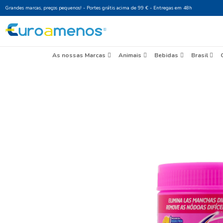
Grandes marcas, preços pequenos! - Portes grátis acima de 99 € - Entr
As nossas Marcas
Animais
Beb