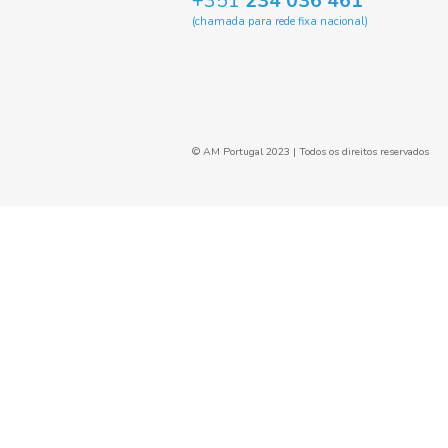
Vinho Tinto Box 5Lt
12º Monte Seco
5.88€
Precisa de ajuda?