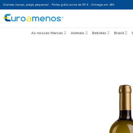
Grandes marcas, preços pequenos! - Portes grátis acima de 99 € - Entr
As nossas Marcas
Animais
Beb