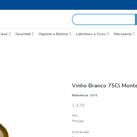
egas em 48h
idas
Brasil
Casa
Gourmet
Higiene e Beleza
Ág
Início
Com Gás
Vinh