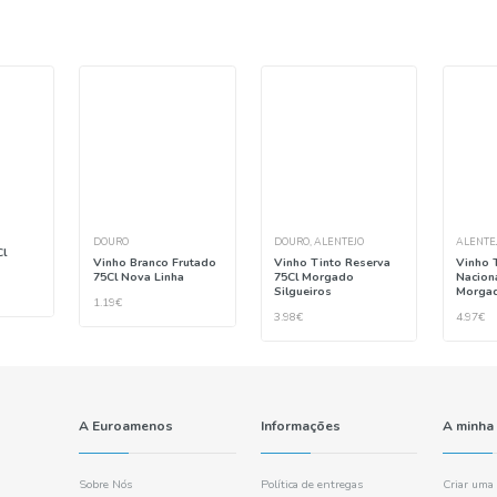
endamos
ara si