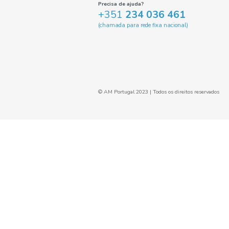
Vinho Tinto Box 5Lt
12º Monte Seco
5.88€