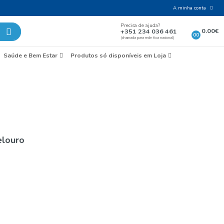
Laticínios e Ovos
Mercearia
Saúde e Bem Esta
ua
o Branco 75Cl Montelouro
Vinho Branco 75Cl Montelouro
Referência:
0006