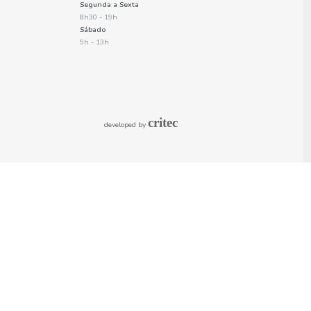
DOURO, ALENTEJO
ALENTEJO
Vinho Tinto Reserva
Vinho Tinto Touriga
75Cl Morgado
Nacional 75Cl
Silgueiros
Morgado Silgueiros
3.98€
4.97€
Informações
A minha conta
Política de entregas
Criar uma conta