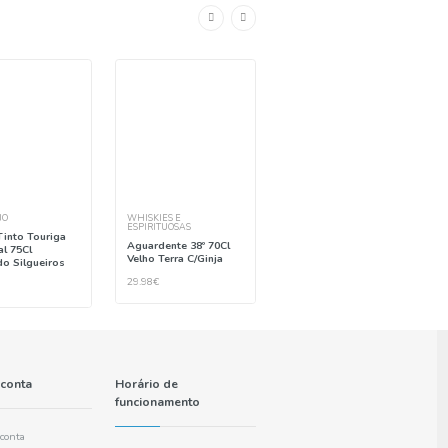
informação apresentada no produtoque recebe.
COMPRAR
-
+
Sem stock!
Pagamento seguro
Levantamento em loja grátis