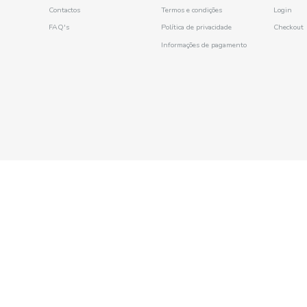
DOURO
Vinho Tinto 75Cl
Vinho Branco Frutado
Vindimeiro
75Cl Nova Linha
2.48€
1.19€
A Euroamenos
Sobre Nós