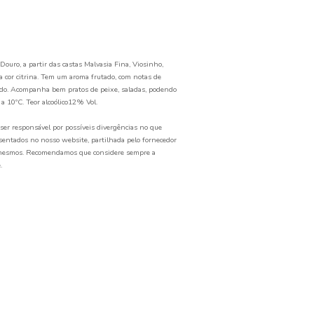
1.47€
País
Portugal
Distribuição
Nacional
Região
Douro
Montelouro Branco é produzido na Região do Douro, a partir das casta
Gouveio e Rabigato. Este vinho apresenta uma cor citrina. Tem um ar
alperce e frutos tropicais, o paladar é equilibrado. Acompanha bem pr
ainda ser bebido como aperitivo. Servir de 8ºC a 10ºC. Teor alcoólico12
Alertamos para o facto da nossa empresa não ser responsável por poss
concerne à informação sobre os produtos apresentados no nosso websi
ou fabricante, e a que vigora nos rótulos dos mesmos. Recomendamos