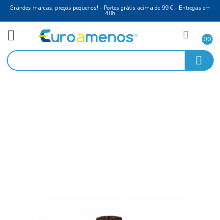
Grandes marcas, preços pequenos! - Portes grátis acima de 99 € - Entreg
48h
Água
Início
Com Gás
Aguardente 38º 70Cl Velho terra Bagaceira