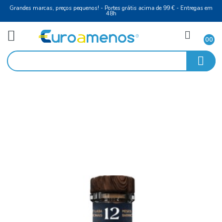
Grandes marcas, preços pequenos! - Portes grátis acima de 99 € - Entreg
48h
Água
Início
Com Gás
Aguardente 38º 70Cl Velho Terra C/Ginja