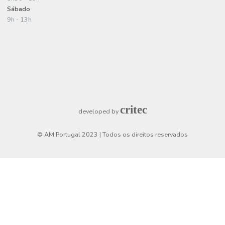
A minha conta
Criar uma conta
Login
Checkout
Horário de funcionamento
Segunda a Sexta
8h30 - 19h
Sábado
9h - 13h