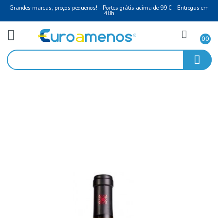
Grandes marcas, preços pequenos! - Portes grátis acima de 99 € - Entreg
48h
Água
Início
Com Gás
Vinho Tinto Touriga Nacional 75Cl Morgado Silgueiro