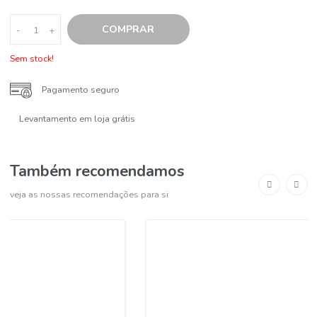
Alertamos para o facto da nossa empresa não ser responsável por
possíveis divergências no que concerne à informação sobre os pro
apresentados no nosso website,partilhada pelo fornecedor ou
fabricante, e a que vigora nos rótulos dos mesmos. Recomendamo
considere sempre a informação apresentada no produto que receb
COMPRAR
-
+
Sem stock!
Pagamento seguro
Levantamento em loja grátis
Também recomendamos