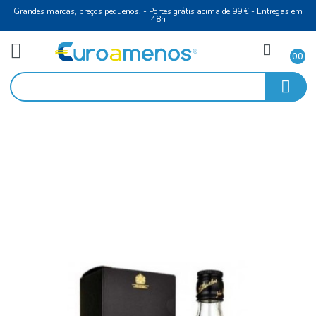
Grandes marcas, preços pequenos! - Portes grátis acima de 99 € - Entreg
48h
Alimentar
Início
Chá, Café e Achocolatados
Johnnie Walker Black Label 70Cl