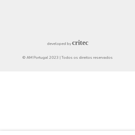
Criar uma conta
Login
Checkout
Horário de funcionamento
Segunda a Sexta
8h30 - 19h
Sábado
9h - 13h