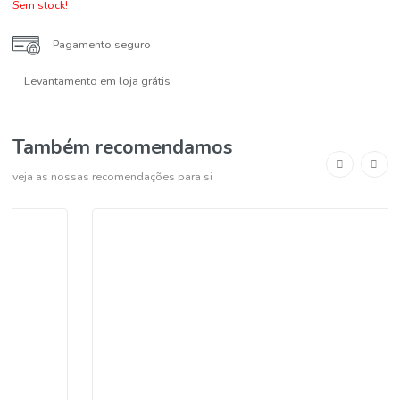
O ano de colheita do vinho pode variar, dependendo do stock do
fornecedor, pelo que o ano visualizado na imagem poderá não
corresponder.
COMPRAR
-
+
Sem stock!
Pagamento seguro
Levantamento em loja grátis
Também recomendamos
veja as nossas recomendações para si