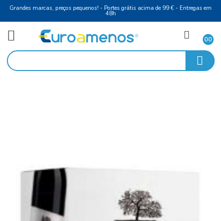
Grandes marcas, preços pequenos! - Portes grátis acima de 99 € - Entreg
48h
Bebidas
Início
Bag in Box
Vinho Tinto Box 5Lt 12º Monte 