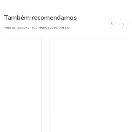
Sem stock!
Pagamento seguro
Levantamento em loja grátis
Também recomendamos
veja as nossas recomendações para si