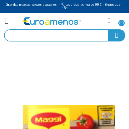
Grandes marcas, preços pequenos! - Portes grátis acima de 99 € - Entreg
48h
Mercearia
Início
Molhos, Temperos e Sal
Suculento no Forno Barbecue Maggi